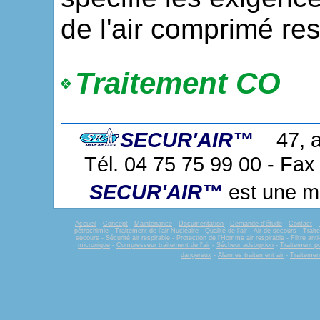
de l'air comprimé res
Traitement CO
SECUR'AIR™
47, al
Tél. 04 75 75 99 00 - Fax
SECUR'AIR™
est une 
Accueil
-
Concept
-
Maintenance
-
Documentation
-
Demande d'étude
-
Contact
-
pétrochimie
-
Traitement de l'air Nucléaire
-
Qualité de l'air
-
Air de secours
-
Traite
secours
-
Sécurité air respirable
-
Protection de l'Homme air respirable
-
Filtre ant
micronique
-
Compresseur traitement de l'air
-
Sécheur adsorption
-
Traitement pol
dangereux
-
Alarmes traitement air
-
Traitemen